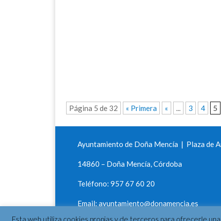
Página 5 de 32
« Primera
«
...
3
4
5
Ayuntamiento de Doña Mencía | Plaza de An
14860 – Doña Mencía, Córdoba
Teléfono: 957 67 60 20
Email: ayuntamiento@donamencia.es
Esta web utiliza cookies propias y de terceros para ofrecerle un