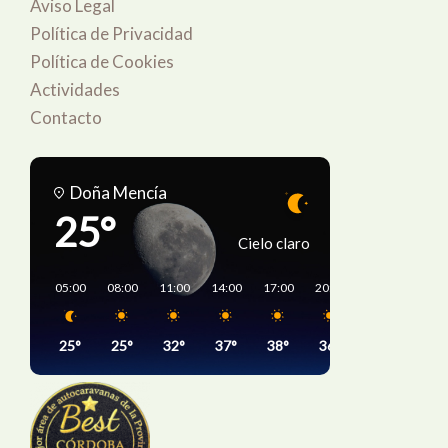
Aviso Legal
Política de Privacidad
Política de Cookies
Actividades
Contacto
Doña Mencía
25°
Cielo claro
05:00
08:00
11:00
14:00
17:00
20:00
23:00
02:0
25°
25°
32°
37°
38°
36°
32°
26°