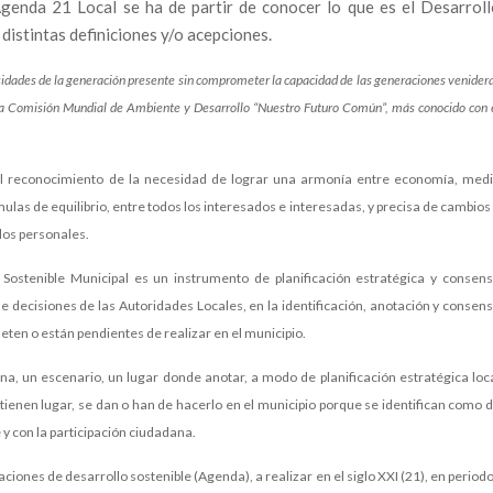
Agenda 21 Local se ha de partir de conocer lo que es el Desarrol
distintas definiciones y/o acepciones.
esidades de la generación presente sin comprometer la capacidad de las generaciones venider
 la Comisión Mundial de Ambiente y Desarrollo “Nuestro Futuro Común”, más conocido con 
 el reconocimiento de la necesidad de lograr una armonía entre economía, med
ulas de equilibrio, entre todos los interesados e interesadas, y precisa de cambios
 los personales.
ostenible Municipal es un instrumento de planificación estratégica y consen
e decisiones de las Autoridades Locales, en la identificación, anotación y consen
eten o están pendientes de realizar en el municipio.
ana, un escenario, un lugar donde anotar, a modo de planificación estratégica loc
tienen lugar, se dan o han de hacerlo en el municipio porque se identifican como 
y con la participación ciudadana.
iones de desarrollo sostenible (Agenda), a realizar en el siglo XXI (21), en period