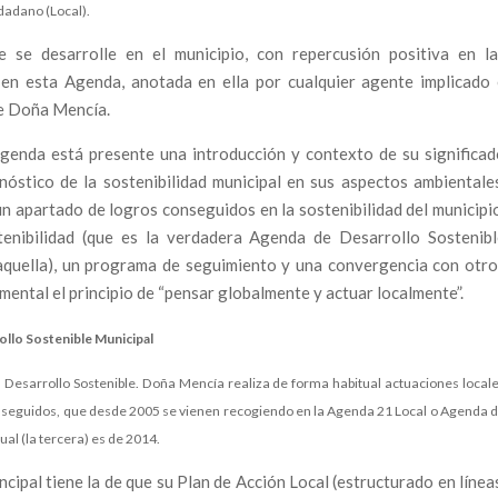
udadano (Local).
e se desarrolle en el municipio, con repercusión positiva en la
 en esta Agenda, anotada en ella por cualquier agente implicado 
de Doña Mencía.
Agenda está presente una introducción y contexto de su significa
gnóstico de la sostenibilidad municipal en sus aspectos ambientale
un apartado de logros conseguidos en la sostenibilidad del municipi
tenibilidad (que es la verdadera Agenda de Desarrollo Sostenibl
 aquella), un programa de seguimiento y una convergencia con otr
ental el principio de “pensar globalmente y actuar localmente”.
llo Sostenible Municipal
l Desarrollo Sostenible. Doña Mencía realiza de forma habitual actuaciones local
onseguidos, que desde 2005 se vienen recogiendo en la Agenda 21 Local o Agenda 
ual (la tercera) es de 2014.
ipal tiene la de que su Plan de Acción Local (estructurado en línea