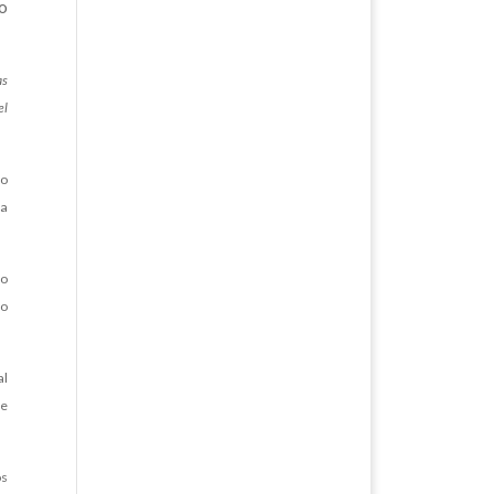
lo
as
el
io
 a
so
so
al
de
os