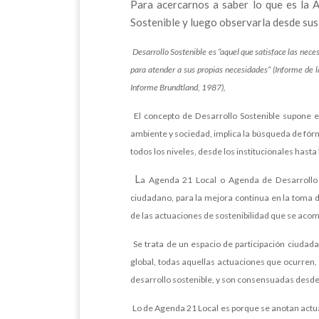
Para acercarnos a saber lo que es la 
Sostenible y luego observarla desde sus 
Desarrollo Sostenible es “aquel que satisface las nec
para atender a sus propias necesidades” (Informe de
Informe Brundtland, 1987),
El concepto de Desarrollo Sostenible supone
ambiente y sociedad, implica la búsqueda de fórm
todos los niveles, desde los institucionales hasta
L
a Agenda 21 Local o Agenda de Desarrollo S
ciudadano, para la mejora continua en la toma d
de las actuaciones de sostenibilidad que se acom
Se trata de un espacio de participación ciudad
global, todas aquellas actuaciones que ocurren, 
desarrollo sostenible, y son consensuadas desde 
Lo de Agenda 21 Local es porque se anotan actuac