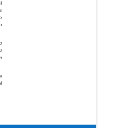
l
s
lo
n
la
la
en
a
al