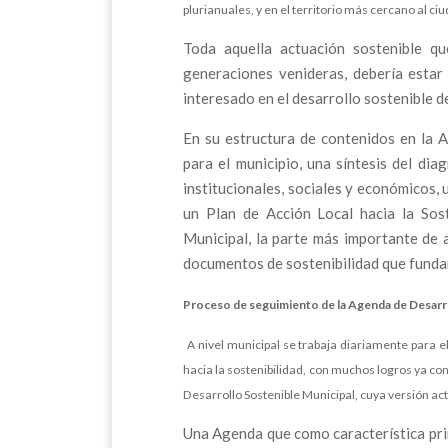
plurianuales, y en el territorio más cercano al ci
Toda aquella actuación sostenible qu
generaciones venideras, debería estar
interesado en el desarrollo sostenible 
En su estructura de contenidos en la 
para el municipio, una síntesis del dia
institucionales, sociales y económicos, 
un Plan de Acción Local hacia la Sos
Municipal, la parte más importante de
documentos de sostenibilidad que fundam
Proceso de seguimiento de la Agenda de Desarro
A nivel municipal se trabaja diariamente para e
hacia la sostenibilidad, con muchos logros ya c
Desarrollo Sostenible Municipal, cuya versión act
Una Agenda que como característica princ