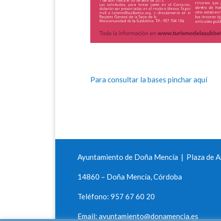
Para consultar la bases pinchar aquí
Ayuntamiento de Doña Mencía | Plaza de An
14860 – Doña Mencía, Córdoba
Teléfono: 957 67 60 20
Email: ayuntamiento@donamencia.es