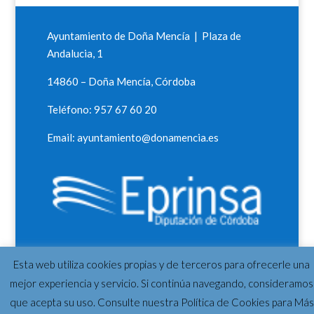
Ayuntamiento de Doña Mencía | Plaza de
Andalucia, 1
14860 – Doña Mencía, Córdoba
Teléfono: 957 67 60 20
Email: ayuntamiento@donamencia.es
Esta web utiliza cookies propias y de terceros para ofrecerle una
mejor experiencia y servicio. Si continúa navegando, consideramos
que acepta su uso. Consulte nuestra Política de Cookies para Más