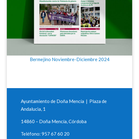
Bermejino Noviembre-Diciembre 2024
Ayuntamiento de Doña Mencía | Plaza de
Andalucia, 1
14860 – Doña Mencía, Córdoba
Teléfono: 957 67 60 20